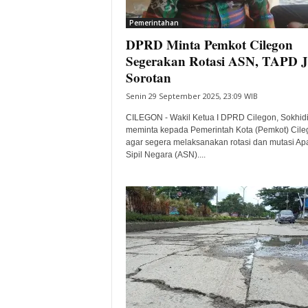
i
Pemerintahan
t
DPRD Minta Pemkot Cilegon
a
B
Segerakan Rotasi ASN, TAPD J
a
Sorotan
n
Senin 29 September 2025, 23:09 WIB
t
e
CILEGON - Wakil Ketua I DPRD Cilegon, Sokhid
n
meminta kepada Pemerintah Kota (Pemkot) Cile
H
agar segera melaksanakan rotasi dan mutasi Apa
Sipil Negara (ASN)....
a
r
i
I
n
i