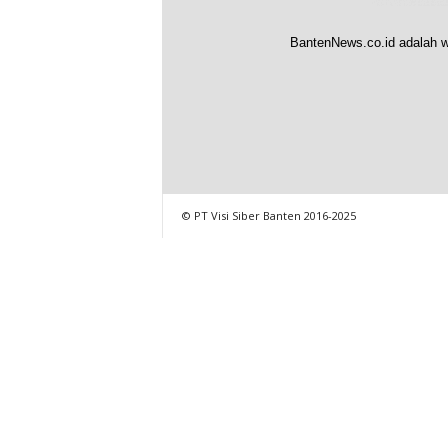
BantenNews.co.id adalah w
© PT Visi Siber Banten 2016-2025