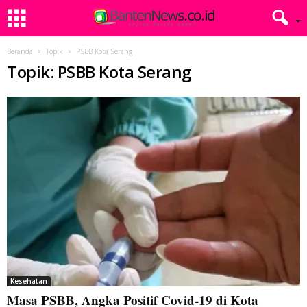
Beranda
Topik
PSBB Kota Serang
Topik: PSBB Kota Serang
Kesehatan
Masa PSBB, Angka Positif Covid-19 di Kota