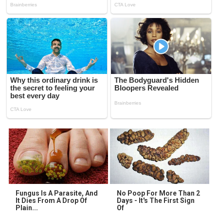
Fungus Is A Parasite, And
No Poop For More Than 2
It Dies From A Drop Of
Days - It's The First Sign
Plain...
Of