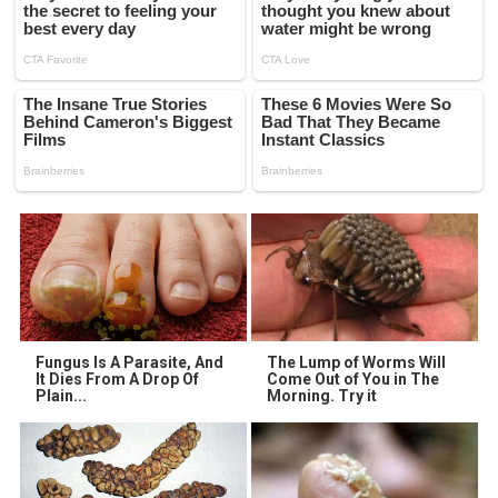
Fungus Is A Parasite, And
The Lump of Worms Will
It Dies From A Drop Of
Come Out of You in The
Plain...
Morning. Try it