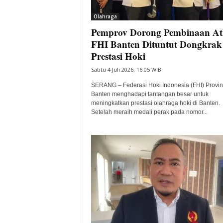
i
Olahraga
t
Pemprov Dorong Pembinaan Atl
a
B
FHI Banten Dituntut Dongkrak
a
Prestasi Hoki
n
Sabtu 4 Juli 2026, 16:05 WIB
t
e
SERANG – Federasi Hoki Indonesia (FHI) Provin
n
Banten menghadapi tantangan besar untuk
H
meningkatkan prestasi olahraga hoki di Banten.
Setelah meraih medali perak pada nomor...
a
r
i
I
n
i