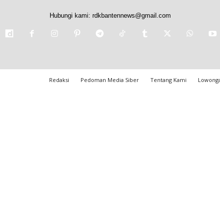
Hubungi kami:
rdkbantennews@gmail.com
Redaksi
Pedoman Media Siber
Tentang Kami
Lowonga