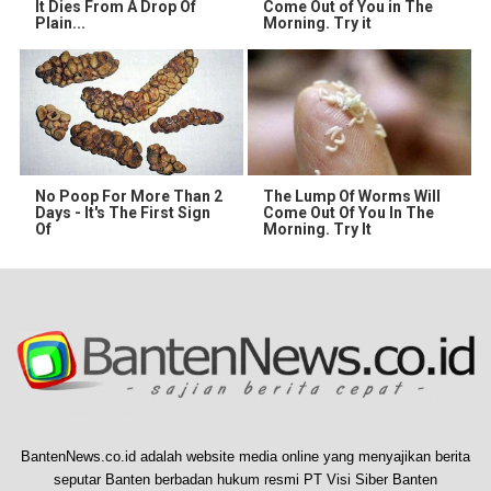
It Dies From A Drop Of
Come Out of You in The
Plain...
Morning. Try it
No Poop For More Than 2
The Lump Of Worms Will
Days - It's The First Sign
Come Out Of You In The
Of
Morning. Try It
BantenNews.co.id adalah website media online yang menyajikan berita
seputar Banten berbadan hukum resmi PT Visi Siber Banten