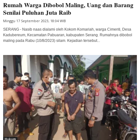
Rumah Warga Dibobol Maling, Uang dan Barang
Senilai Puluhan Juta Raib
Minggu 17 September 2023, 18:04 WIB
SERANG - Nasib naas dialami oleh Kokom Komariah, warga Cimenti, Desa
Kadubereum, Kecamatan Pabuaran, kabupaten Serang. Rumahnya dibobol
maling pada Rabu (10/8/2023) silam. Kejadian tersebut...
Hukum