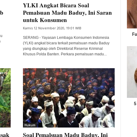
YLKI Angkat Bicara Soal
ab
Pemalsuan Madu Baduy, Ini Saran
untuk Konsumen
Kamis 12 November 2020, 19:01 WIB
Fu
du
SERANG - Yayasan Lembaga Konsumen Indonesia
n
(YLKI) angkat bicara terkait pemalsuan madu Baduy
yang diungkap oleh Direktorat Reserse Kriminal
Khusus Polda Banten. Perkara pemalsuan madu...
5
Hukum
usak
Soal Pemalsuan Madu Baduy, Ini