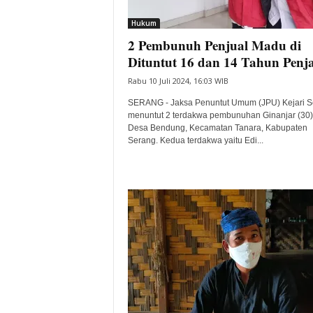
i
Hukum
t
2 Pembunuh Penjual Madu di
a
B
Dituntut 16 dan 14 Tahun Penj
a
Rabu 10 Juli 2024, 16:03 WIB
n
t
SERANG - Jaksa Penuntut Umum (JPU) Kejari S
e
menuntut 2 terdakwa pembunuhan Ginanjar (30)
Desa Bendung, Kecamatan Tanara, Kabupaten
n
Serang. Kedua terdakwa yaitu Edi...
H
a
r
i
I
n
i