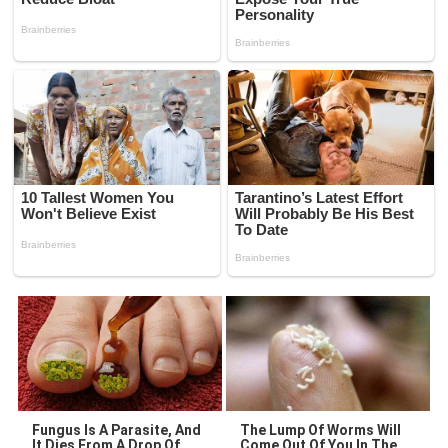
Fungus Is A Parasite, And
The Lump Of Worms Will
It Dies From A Drop Of
Come Out Of You In The