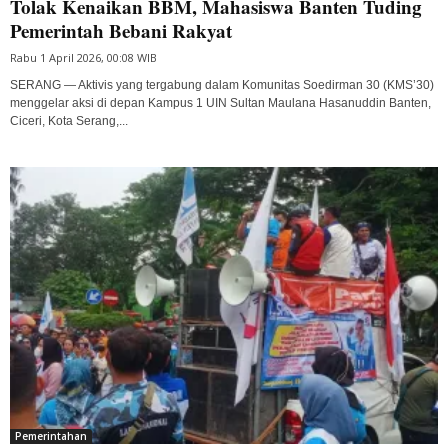
Tolak Kenaikan BBM, Mahasiswa Banten Tuding
Pemerintah Bebani Rakyat
Rabu 1 April 2026, 00:08 WIB
SERANG — Aktivis yang tergabung dalam Komunitas Soedirman 30 (KMS’30)
menggelar aksi di depan Kampus 1 UIN Sultan Maulana Hasanuddin Banten,
Ciceri, Kota Serang,...
Pemerintahan