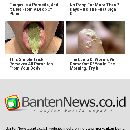
Fungus Is A Parasite, And
No Poop For More Than 2
It Dies From A Drop Of
Days - It's The First Sign
Plain...
Of
This Simple Trick
The Lump Of Worms Will
Removes All Parasites
Come Out Of You In The
From Your Body!
Morning. Try It
BantenNews.co.id adalah website media online yang menyajikan berita