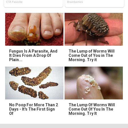
Fungus Is A Parasite, And
The Lump of Worms Will
It Dies From A Drop Of
Come Out of You in The
Plain...
Morning. Try it
No Poop For More Than 2
The Lump Of Worms Will
Days - It's The First Sign
Come Out Of You In The
Of
Morning. Try It