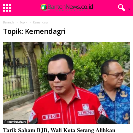
Beranda
Topik
Kemendagri
Topik: Kemendagri
Pemerintahan
Tarik Saham BJB, Wali Kota Serang Alihkan