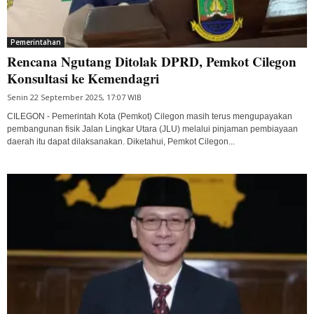
Pemerintahan
Rencana Ngutang Ditolak DPRD, Pemkot Cilegon
Konsultasi ke Kemendagri
Senin 22 September 2025, 17:07 WIB
CILEGON - Pemerintah Kota (Pemkot) Cilegon masih terus mengupayakan
pembangunan fisik Jalan Lingkar Utara (JLU) melalui pinjaman pembiayaan
daerah itu dapat dilaksanakan. Diketahui, Pemkot Cilegon...