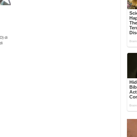
) di
di