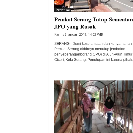
i
Peristiwa
t
Pemkot Serang Tutup Sementar
a
B
JPO yang Rusak
a
Kamis 3 Januari 2019, 14:03 WIB
n
t
SERANG - Demi keselamatan dan kenyamanan w
e
Pemkot Serang akhirnya menutup jembatan
penyeberanganborang (JPO) di Alun-Alun Timur
n
Ciceri, Kota Serang. Penutupan ini karena pihak.
H
a
r
i
I
n
i