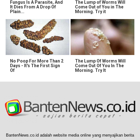
Fungus Is A Parasite, And
The Lump of Worms Will
It Dies From A Drop Of
Come Out of You in The
Plain...
Morning. Try it
No Poop For More Than 2
The Lump Of Worms Will
Days - It's The First Sign
Come Out Of You In The
Of
Morning. Try It
BantenNews.co.id adalah website media online yang menyajikan berita