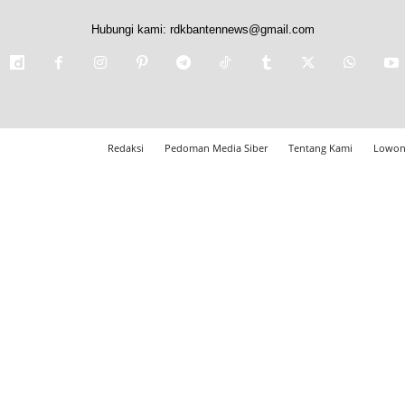
Hubungi kami:
rdkbantennews@gmail.com
Redaksi
Pedoman Media Siber
Tentang Kami
Lowon