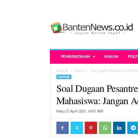
B
a
n
t
e
n
N
PEMERINTAHAN
HUKUM
POLIT
e
w
Beranda
Hukum
Soal Dugaan Pesantren Fiktif P
s
HUKUM
.
Soal Dugaan Pesantre
c
o
Mahasiswa: Jangan A
.
i
Rabu 21 April 2021, 14:01 WIB
d
-
B
e
r