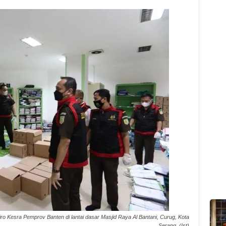
ro Kesra Pemprov Banten di lantai dasar Masjid Raya Al Bantani, Curug, Kota
Serang. (Ist)