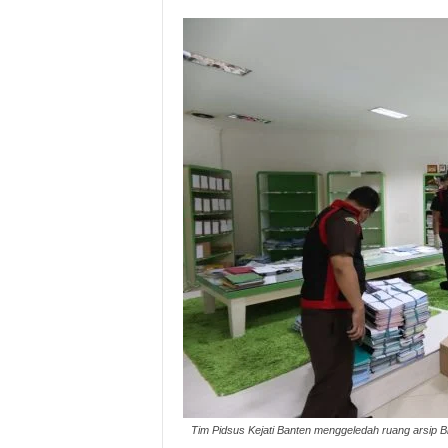
i
t
a
B
a
n
t
e
n
H
a
r
i
I
n
i
Tim Pidsus Kejati Banten menggeledah ruang arsip Bi