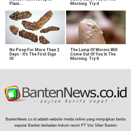
Plain...
Morning. Try it
No Poop For More Than 2
The Lump Of Worms Will
Days - It's The First Sign
Come Out Of You In The
Of
Morning. Try It
BantenNews.co.id adalah website media online yang menyajikan berita
seputar Banten berbadan hukum resmi PT Visi Siber Banten