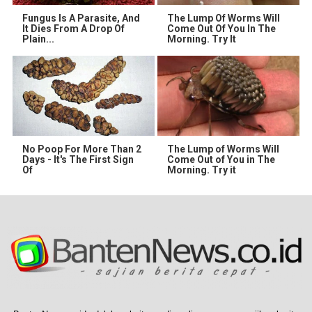
Fungus Is A Parasite, And
The Lump Of Worms Will
It Dies From A Drop Of
Come Out Of You In The
Plain...
Morning. Try It
No Poop For More Than 2
The Lump of Worms Will
Days - It's The First Sign
Come Out of You in The
Of
Morning. Try it