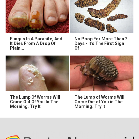
Fungus Is A Parasite, And
No Poop For More Than 2
It Dies From A Drop Of
Days - It's The First Sign
Plain...
Of
The Lump Of Worms Will
The Lump of Worms Will
Come Out Of You In The
Come Out of You in The
Morning. Try It
Morning. Try it