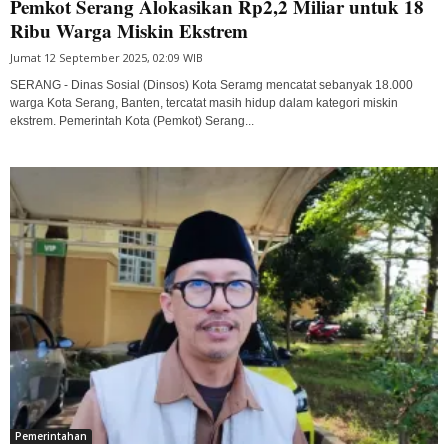
Pemkot Serang Alokasikan Rp2,2 Miliar untuk 18
Ribu Warga Miskin Ekstrem
Jumat 12 September 2025, 02:09 WIB
SERANG - Dinas Sosial (Dinsos) Kota Seramg mencatat sebanyak 18.000
warga Kota Serang, Banten, tercatat masih hidup dalam kategori miskin
ekstrem. Pemerintah Kota (Pemkot) Serang...
Pemerintahan