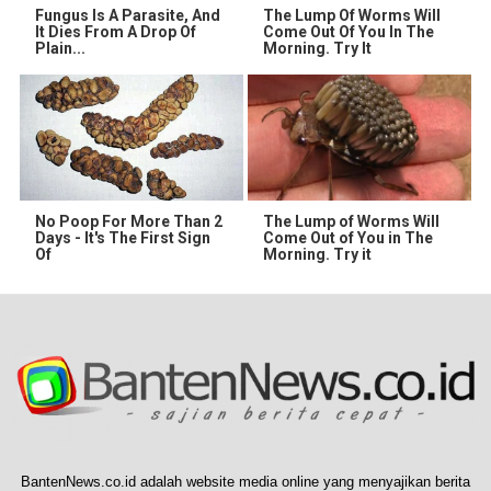
Fungus Is A Parasite, And
The Lump Of Worms Will
It Dies From A Drop Of
Come Out Of You In The
Plain...
Morning. Try It
No Poop For More Than 2
The Lump of Worms Will
Days - It's The First Sign
Come Out of You in The
Of
Morning. Try it
BantenNews.co.id adalah website media online yang menyajikan berita