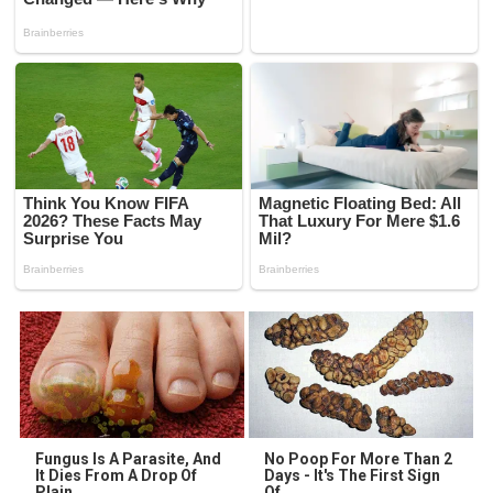
Fungus Is A Parasite, And
No Poop For More Than 2
It Dies From A Drop Of
Days - It's The First Sign
Plain...
Of