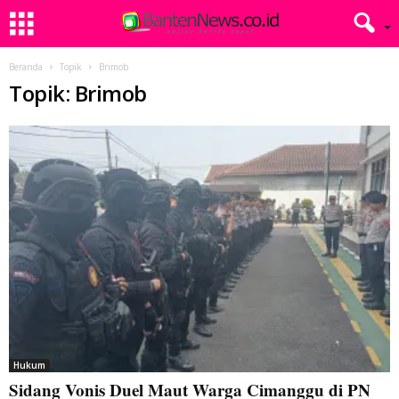
Beranda
Topik
Brimob
Topik: Brimob
Hukum
Sidang Vonis Duel Maut Warga Cimanggu di PN