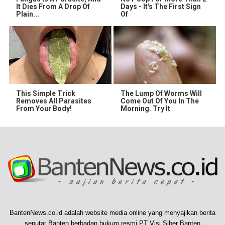
It Dies From A Drop Of
Days - It's The First Sign
Plain...
Of
This Simple Trick
The Lump Of Worms Will
Removes All Parasites
Come Out Of You In The
From Your Body!
Morning. Try It
BantenNews.co.id adalah website media online yang menyajikan berita
seputar Banten berbadan hukum resmi PT Visi Siber Banten