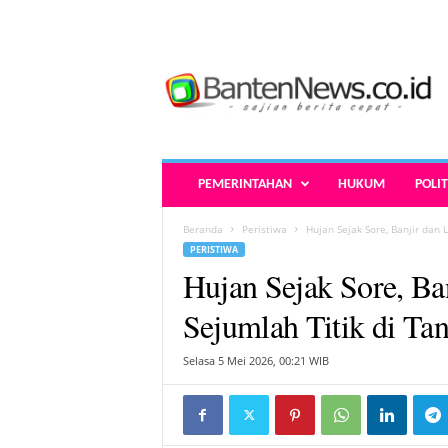
B
a
n
t
e
n
N
PEMERINTAHAN
HUKUM
POLIT
e
w
Beranda
Peristiwa
Hujan Sejak Sore, Banjir dan L
s
PERISTIWA
.
Hujan Sejak Sore, Ban
c
o
Sejumlah Titik di Ta
.
i
Selasa 5 Mei 2026, 00:21 WIB
d
-
B
e
r