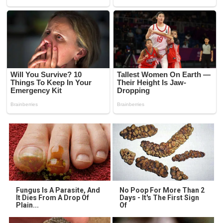
Fungus Is A Parasite, And
No Poop For More Than 2
It Dies From A Drop Of
Days - It's The First Sign
Plain...
Of