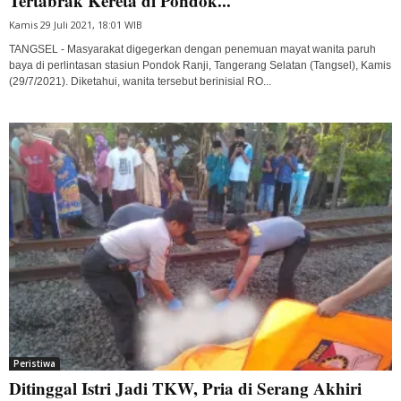
Tertabrak Kereta di Pondok...
Kamis 29 Juli 2021, 18:01 WIB
TANGSEL - Masyarakat digegerkan dengan penemuan mayat wanita paruh
baya di perlintasan stasiun Pondok Ranji, Tangerang Selatan (Tangsel), Kamis
(29/7/2021). Diketahui, wanita tersebut berinisial RO...
Peristiwa
Ditinggal Istri Jadi TKW, Pria di Serang Akhiri