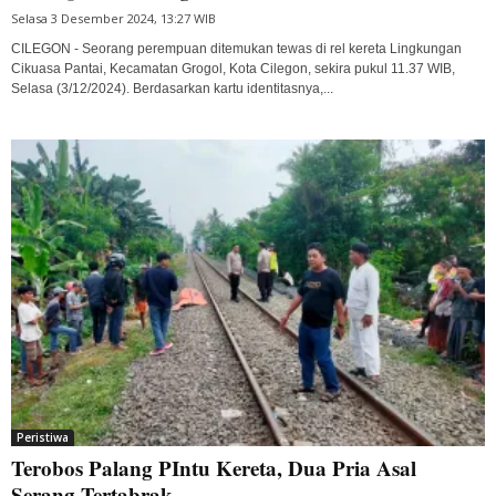
Selasa 3 Desember 2024, 13:27 WIB
CILEGON - Seorang perempuan ditemukan tewas di rel kereta Lingkungan
Cikuasa Pantai, Kecamatan Grogol, Kota Cilegon, sekira pukul 11.37 WIB,
Selasa (3/12/2024). Berdasarkan kartu identitasnya,...
Peristiwa
Terobos Palang PIntu Kereta, Dua Pria Asal
Serang Tertabrak