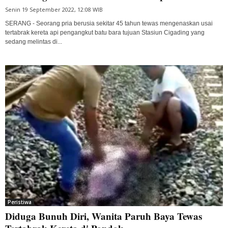
Senin 19 September 2022, 12:08 WIB
SERANG - Seorang pria berusia sekitar 45 tahun tewas mengenaskan usai
tertabrak kereta api pengangkut batu bara tujuan Stasiun Cigading yang
sedang melintas di...
Peristiwa
Diduga Bunuh Diri, Wanita Paruh Baya Tewas