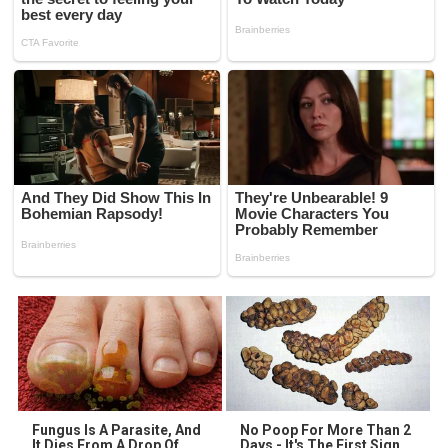
Fungus Is A Parasite, And
No Poop For More Than 2
It Dies From A Drop Of
Days - It's The First Sign