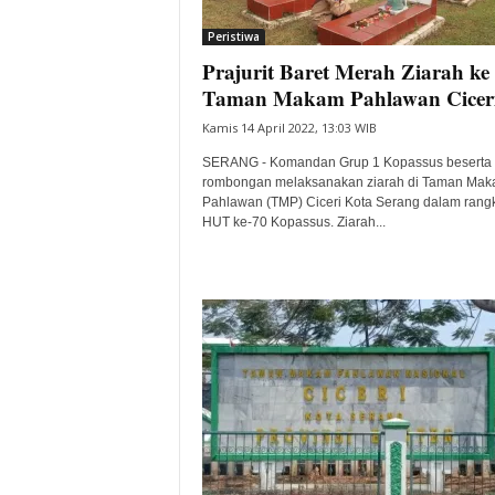
i
Peristiwa
t
Prajurit Baret Merah Ziarah ke
a
B
Taman Makam Pahlawan Cicer
a
Kamis 14 April 2022, 13:03 WIB
n
t
SERANG - Komandan Grup 1 Kopassus beserta
e
rombongan melaksanakan ziarah di Taman Ma
Pahlawan (TMP) Ciceri Kota Serang dalam rang
n
HUT ke-70 Kopassus. Ziarah...
H
a
r
i
I
n
i