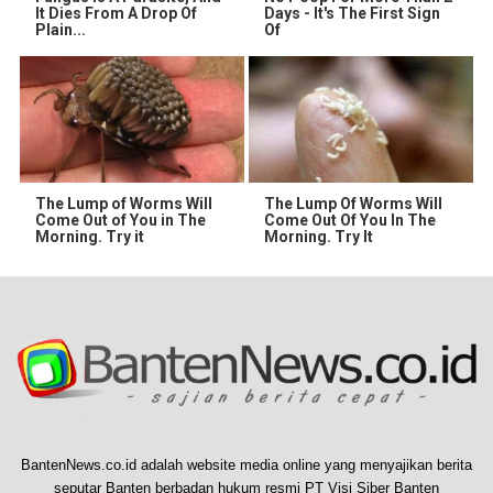
It Dies From A Drop Of
Days - It's The First Sign
Plain...
Of
The Lump of Worms Will
The Lump Of Worms Will
Come Out of You in The
Come Out Of You In The
Morning. Try it
Morning. Try It
BantenNews.co.id adalah website media online yang menyajikan berita
seputar Banten berbadan hukum resmi PT Visi Siber Banten