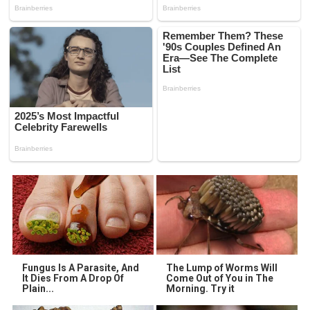
Fungus Is A Parasite, And
The Lump of Worms Will
It Dies From A Drop Of
Come Out of You in The
Plain...
Morning. Try it