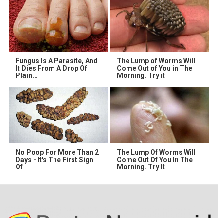
Fungus Is A Parasite, And
The Lump of Worms Will
It Dies From A Drop Of
Come Out of You in The
Plain...
Morning. Try it
No Poop For More Than 2
The Lump Of Worms Will
Days - It's The First Sign
Come Out Of You In The
Of
Morning. Try It