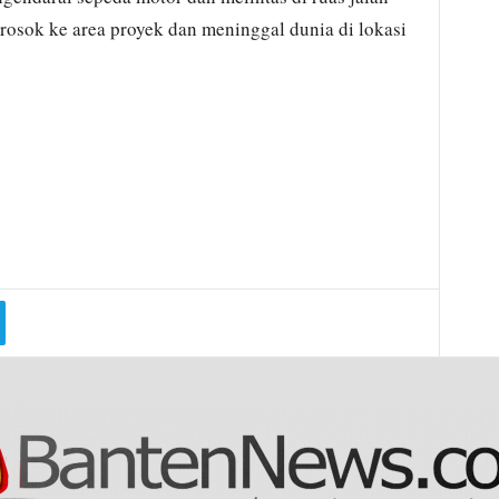
rosok ke area proyek dan meninggal dunia di lokasi