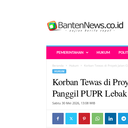
B
a
n
t
e
n
N
PEMERINTAHAN
HUKUM
POLIT
e
w
Beranda
Hukum
Korban Tewas di Proyek Jalan Cik
s
HUKUM
.
Korban Tewas di Proye
c
o
Panggil PUPR Lebak 
.
i
Sabtu 30 Mei 2026, 13:08 WIB
d
-
B
e
r