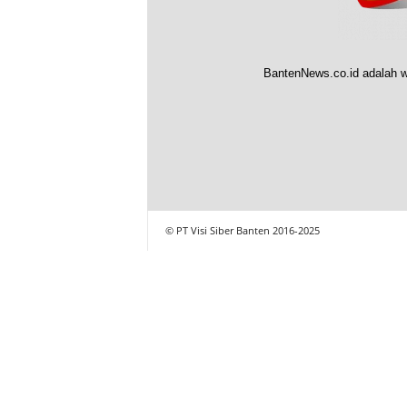
BantenNews.co.id adalah w
© PT Visi Siber Banten 2016-2025