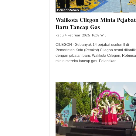
i
Pemerintahan
t
Walikota Cilegon Minta Pejabat
a
B
Baru Tancap Gas
a
Rabu 4 Februari 2026, 16:09 WIB
n
t
CILEGON - Sebanyak 14 pejabat eselon II di
e
Pemerintah Kota (Pemkot) Cilegon resmi dilantik
dengan jabatan baru. Walikota Cilegon, Robinsa
n
minta mereka tancap gas. Pelantikan...
H
a
r
i
I
n
i