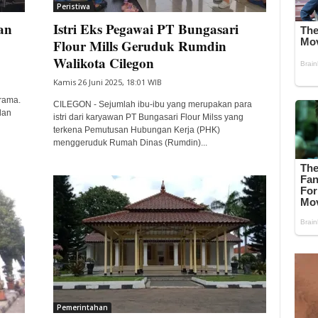
Peristiwa
an
Istri Eks Pegawai PT Bungasari
Flour Mills Geruduk Rumdin
Walikota Cilegon
Kamis 26 Juni 2025, 18:01 WIB
rama.
CILEGON - Sejumlah ibu-ibu yang merupakan para
dan
istri dari karyawan PT Bungasari Flour Milss yang
terkena Pemutusan Hubungan Kerja (PHK)
menggeruduk Rumah Dinas (Rumdin)...
Pemerintahan