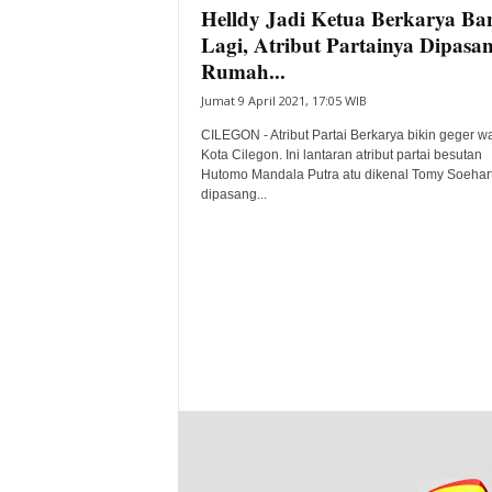
Helldy Jadi Ketua Berkarya Ba
Lagi, Atribut Partainya Dipasan
Rumah...
Jumat 9 April 2021, 17:05 WIB
CILEGON - Atribut Partai Berkarya bikin geger w
Kota Cilegon. Ini lantaran atribut partai besutan
Hutomo Mandala Putra atu dikenal Tomy Soehart
dipasang...