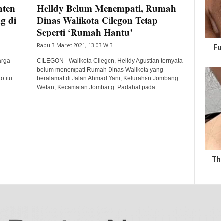
nten
Helldy Belum Menempati, Rumah
g di
Dinas Walikota Cilegon Tetap
Seperti ‘Rumah Hantu’
Rabu 3 Maret 2021, 13:03 WIB
Fu
arga
CILEGON - Walikota Cilegon, Helldy Agustian ternyata
belum menempati Rumah Dinas Walikota yang
o itu
beralamat di Jalan Ahmad Yani, Kelurahan Jombang
Wetan, Kecamatan Jombang. Padahal pada...
Th