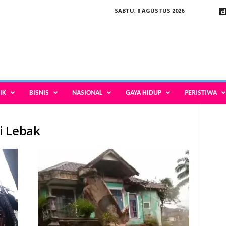
SABTU, 8 AGUSTUS 2026
IK
BISNIS
NASIONAL
GAYA HIDUP
PERISTIWA
i Lebak