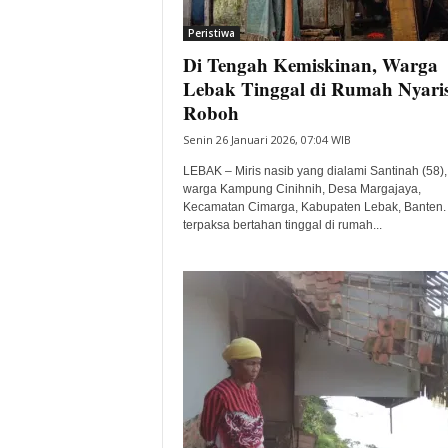
i
Peristiwa
t
Di Tengah Kemiskinan, Warga
a
B
Lebak Tinggal di Rumah Nyari
a
Roboh
n
Senin 26 Januari 2026, 07:04 WIB
t
e
LEBAK – Miris nasib yang dialami Santinah (58),
n
warga Kampung Cinihnih, Desa Margajaya,
H
Kecamatan Cimarga, Kabupaten Lebak, Banten. 
terpaksa bertahan tinggal di rumah...
a
r
i
I
n
i