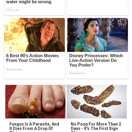
Fungus Is A Parasite, And
No Poop For More Than 2
It Dies From A Drop Of
Days - It's The First Sign