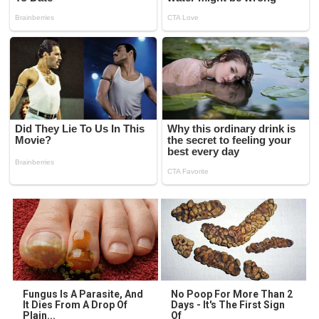
Fungus Is A Parasite, And
No Poop For More Than 2
It Dies From A Drop Of
Days - It's The First Sign
Plain...
Of