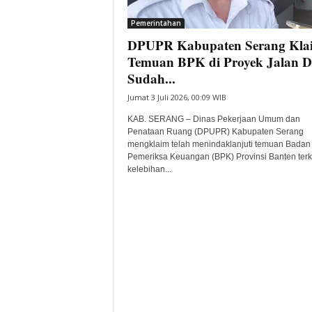
i
Pemerintahan
t
DPUPR Kabupaten Serang Kla
a
B
Temuan BPK di Proyek Jalan D
a
Sudah...
n
Jumat 3 Juli 2026, 00:09 WIB
t
e
KAB. SERANG – Dinas Pekerjaan Umum dan
n
Penataan Ruang (DPUPR) Kabupaten Serang
H
mengklaim telah menindaklanjuti temuan Badan
Pemeriksa Keuangan (BPK) Provinsi Banten terk
a
kelebihan...
r
i
I
n
i