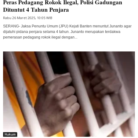
Peras Pedagang Rokok Ilegal, Polisi Gadungan
Dituntut 4 Tahun Penjara
Rabu 26 Maret 2025, 10:05 WIB
SERANG- Jaksa Penuntu Umum (JPU) Kejati Banten menuntut Junanto agar
dijatuhi pidana penjara selama 4 tahun. Junanto merupakan terdakwa
pemerasan pedagang rokok ilegal dengan...
Hukum