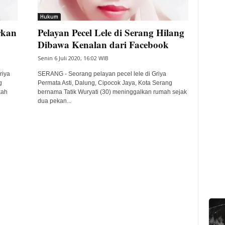
Hukum
rkan
Pelayan Pecel Lele di Serang Hilang
Dibawa Kenalan dari Facebook
Senin 6 Juli 2020, 16:02 WIB
riya
SERANG - Seorang pelayan pecel lele di Griya
g
Permata Asti, Dalung, Cipocok Jaya, Kota Serang
kah
bernama Tatik Wuryati (30) meninggalkan rumah sejak
dua pekan...