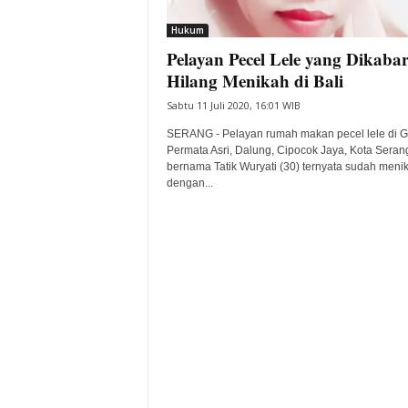
i
Hukum
t
Pelayan Pecel Lele yang Dikaba
a
B
Hilang Menikah di Bali
a
Sabtu 11 Juli 2020, 16:01 WIB
n
t
SERANG - Pelayan rumah makan pecel lele di G
e
Permata Asri, Dalung, Cipocok Jaya, Kota Seran
bernama Tatik Wuryati (30) ternyata sudah meni
n
dengan...
H
a
r
i
I
n
i