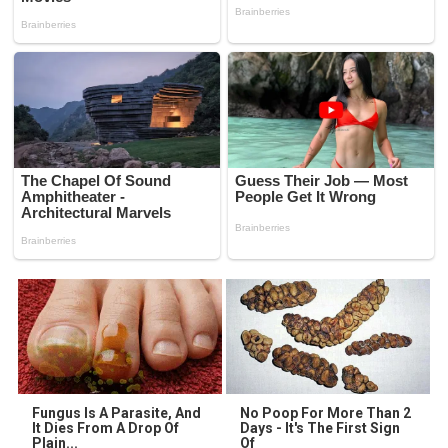
Fungus Is A Parasite, And
No Poop For More Than 2
It Dies From A Drop Of
Days - It's The First Sign
Plain...
Of