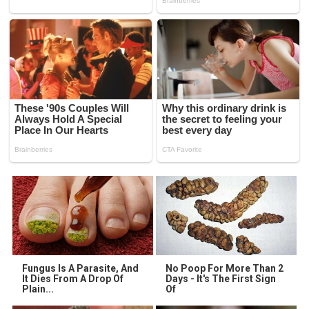
Fungus Is A Parasite, And
No Poop For More Than 2
It Dies From A Drop Of
Days - It's The First Sign
Plain...
Of