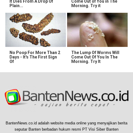
It Dies From A Drop Of
Come Out of You in The
Plain...
Morning. Try it
No Poop For More Than 2
The Lump Of Worms Will
Days - It's The First Sign
Come Out Of You In The
Of
Morning. Try It
BantenNews.co.id adalah website media online yang menyajikan berita
seputar Banten berbadan hukum resmi PT Visi Siber Banten