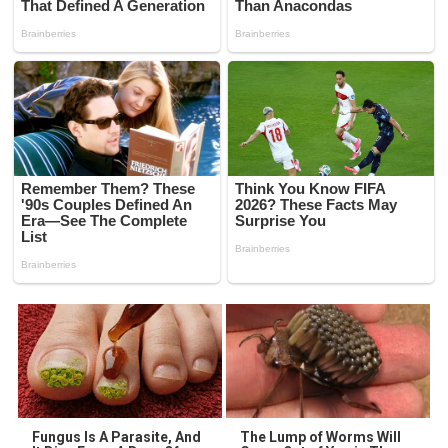
Fungus Is A Parasite, And
The Lump of Worms Will