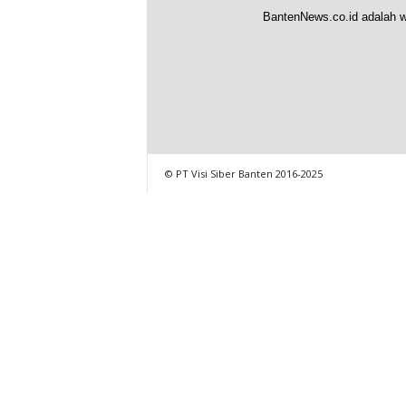
BantenNews.co.id adalah w
© PT Visi Siber Banten 2016-2025