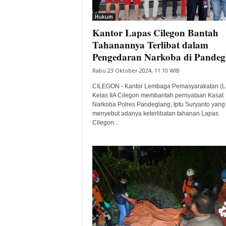
i
Hukum
t
Kantor Lapas Cilegon Bantah
a
B
Tahanannya Terlibat dalam
a
Pengedaran Narkoba di Pandeg
n
Rabu 23 Oktober 2024, 11:10 WIB
t
e
CILEGON - Kantor Lembaga Pemasyarakatan (L
n
Kelas IIA Cilegon membantah pernyataan Kasat
H
Narkoba Polres Pandeglang, Iptu Suryanto yang
menyebut adanya keterlibatan tahanan Lapas
a
Cilegon...
r
i
I
n
i