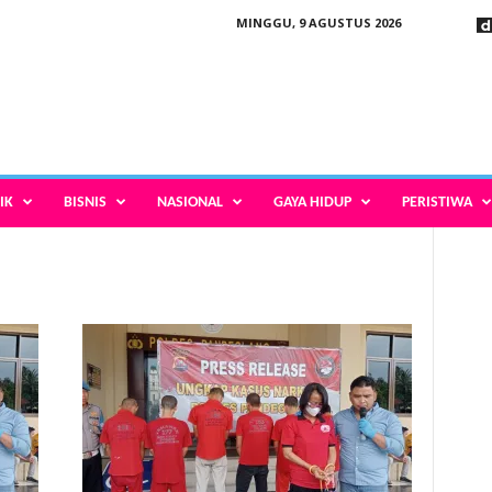
MINGGU, 9 AGUSTUS 2026
IK
BISNIS
NASIONAL
GAYA HIDUP
PERISTIWA