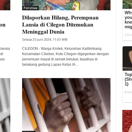
Peristiwa
Dilaporkan Hilang, Perempuan
gon
Lansia di Cilegon Ditemukan
Meninggal Dunia
Selasa 25 Juni 2024, 11:03 WIB
lansia
CILEGON - Warga Krotek, Kelurahan Kalitimbang,
di
Kecamatan Cibeber, Kota Cilegon digegerkan dengan
pas
penemuan mayat di semak belukar, tepatnya di
belakang gedung Lapas Kelas IA...