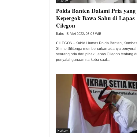
Hukum
Polda Banten Dalami Pria yang
Kepergok Bawa Sabu di Lapas
Cilegon
Rabu 18 Mei 2022, 03:06 WIB
CILEGON - Kabid Humas Polda Banten, Kombes
Shinto Silitonga membenarkan adanya penyera
seorang pria dari pihak Lapas Cilegon tentang 
penyalahgunaan narkoba saat...
Hukum