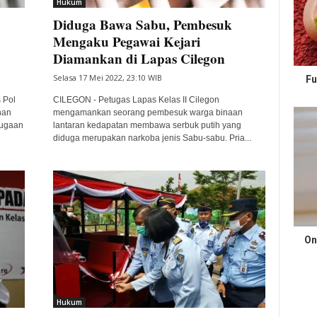
Hukum
Diduga Bawa Sabu, Pembesuk
Mengaku Pegawai Kejari
Diamankan di Lapas Cilegon
Selasa 17 Mei 2022, 23:10 WIB
Fu
 Pol
CILEGON - Petugas Lapas Kelas II Cilegon
han
mengamankan seorang pembesuk warga binaan
dugaan
lantaran kedapatan membawa serbuk putih yang
diduga merupakan narkoba jenis Sabu-sabu. Pria...
On
Hukum