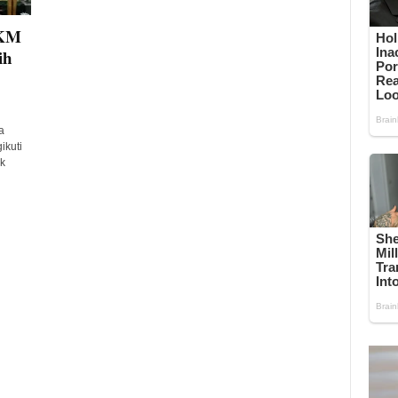
DKM
ih
a
ikuti
k