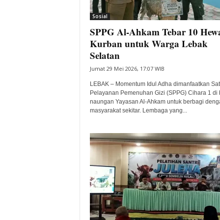
i
Sosial
t
SPPG Al-Ahkam Tebar 10 Hew
a
B
Kurban untuk Warga Lebak
a
Selatan
n
Jumat 29 Mei 2026, 17:07 WIB
t
e
LEBAK – Momentum Idul Adha dimanfaatkan Sa
n
Pelayanan Pemenuhan Gizi (SPPG) Cihara 1 di
H
naungan Yayasan Al-Ahkam untuk berbagi deng
masyarakat sekitar. Lembaga yang...
a
r
i
I
n
i