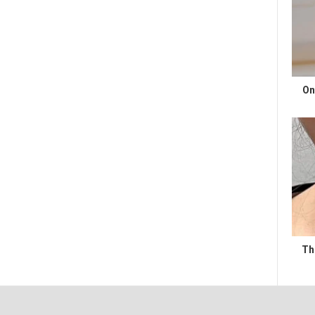
On
Th