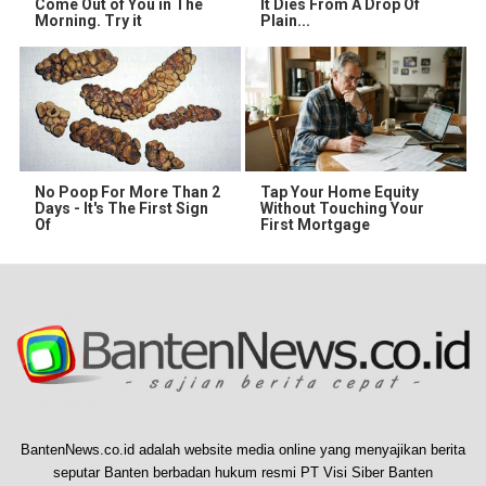
Come Out of You in The
It Dies From A Drop Of
Morning. Try it
Plain...
No Poop For More Than 2
Tap Your Home Equity
Days - It's The First Sign
Without Touching Your
Of
First Mortgage
BantenNews.co.id adalah website media online yang menyajikan berita
seputar Banten berbadan hukum resmi PT Visi Siber Banten