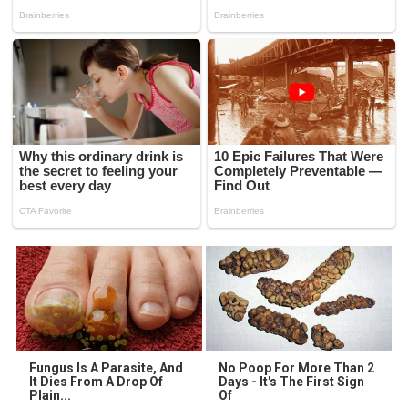
Fungus Is A Parasite, And
No Poop For More Than 2
It Dies From A Drop Of
Days - It's The First Sign
Plain...
Of