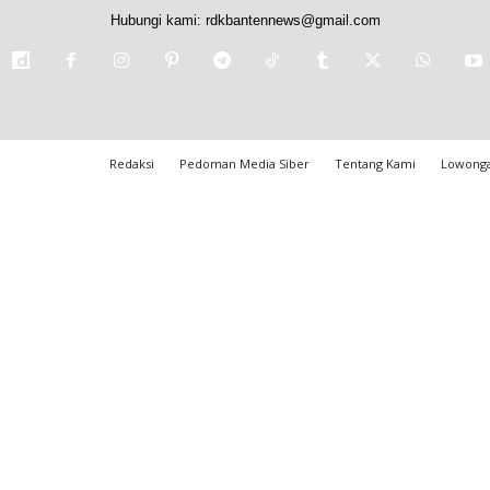
Hubungi kami:
rdkbantennews@gmail.com
Redaksi
Pedoman Media Siber
Tentang Kami
Lowonga