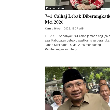
i
Pemerintahan
t
741 Calhaj Lebak Diberangkat
a
B
Mei 2026
a
Kamis 16 April 2026, 19:07 WIB
n
t
LEBAK — Sebanyak 741 calon jemaah haji (calh
e
asal Kabupaten Lebak dipastikan siap berangkat
Tanah Suci pada 15 Mei 2026 mendatang.
n
Pemberangkatan dibagi...
H
a
r
i
I
n
i