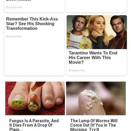
Fungus Is A Parasite, And
The Lump Of Worms Will
It Dies From A Drop Of
Come Out Of You In The
Plain...
Morning. Try It