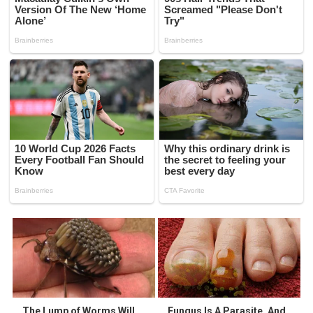
The Lump of Worms Will
Fungus Is A Parasite, And