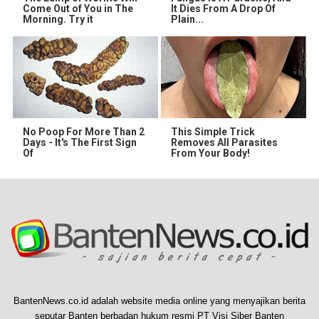
Come Out of You in The
It Dies From A Drop Of
Morning. Try it
Plain...
No Poop For More Than 2
This Simple Trick
Days - It's The First Sign
Removes All Parasites
Of
From Your Body!
BantenNews.co.id adalah website media online yang menyajikan berita
seputar Banten berbadan hukum resmi PT Visi Siber Banten