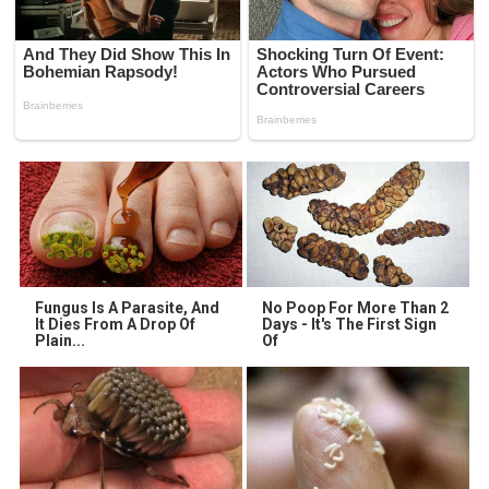
Fungus Is A Parasite, And
No Poop For More Than 2
It Dies From A Drop Of
Days - It's The First Sign
Plain...
Of