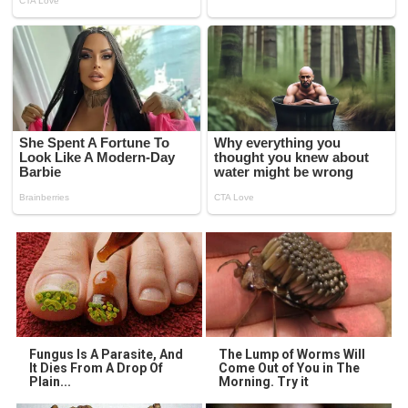
Fungus Is A Parasite, And
The Lump of Worms Will
It Dies From A Drop Of
Come Out of You in The
Plain...
Morning. Try it