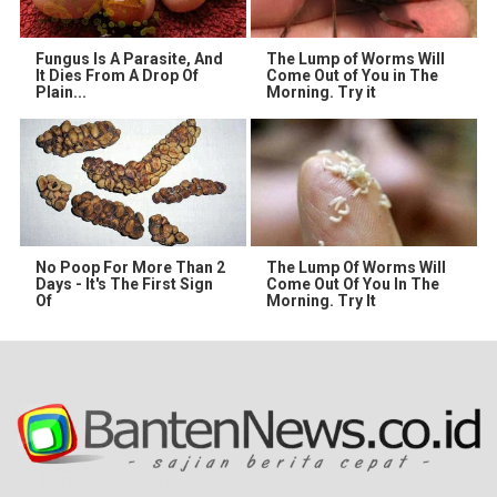
Fungus Is A Parasite, And
The Lump of Worms Will
It Dies From A Drop Of
Come Out of You in The
Plain...
Morning. Try it
No Poop For More Than 2
The Lump Of Worms Will
Days - It's The First Sign
Come Out Of You In The
Of
Morning. Try It