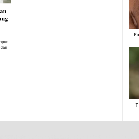
tan
ang
Fu
enpan
 dan
T