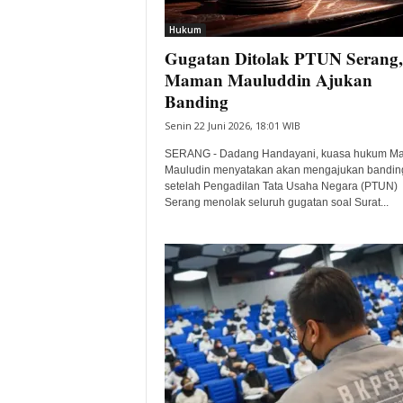
i
Hukum
t
Gugatan Ditolak PTUN Serang,
a
B
Maman Mauluddin Ajukan
a
Banding
n
Senin 22 Juni 2026, 18:01 WIB
t
e
SERANG - Dadang Handayani, kuasa hukum M
n
Mauludin menyatakan akan mengajukan bandin
H
setelah Pengadilan Tata Usaha Negara (PTUN)
Serang menolak seluruh gugatan soal Surat...
a
r
i
I
n
i