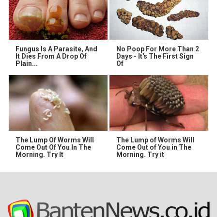
Fungus Is A Parasite, And
No Poop For More Than 2
It Dies From A Drop Of
Days - It's The First Sign
Plain...
Of
The Lump Of Worms Will
The Lump of Worms Will
Come Out Of You In The
Come Out of You in The
Morning. Try It
Morning. Try it